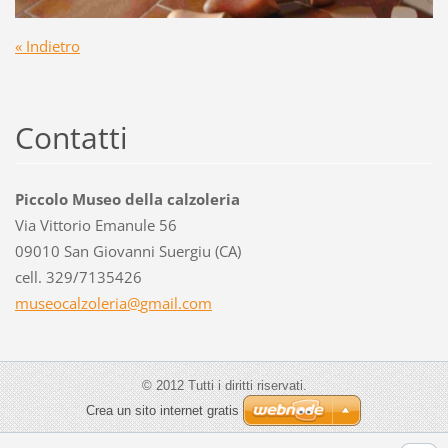
« Indietro
Contatti
Piccolo Museo della calzoleria
Via Vittorio Emanule 56
09010 San Giovanni Suergiu (CA)
cell. 329/7135426
museocal
zoleria@
gmail.co
m
© 2012 Tutti i diritti riservati.
Crea un sito internet gratis